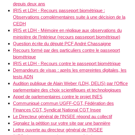
depuis deux ans
IRIS et LDH - Recours passeport biométrique :
Observations complémentaires suite à une décision de la
CEDH
IRIS et LDH - Mémoire en réplique aux observations du
ministère de l’Intérieur (recours passeport biométrique)
Question écrite du député PCF André Chassaigne
Recours formé par des particuliers contre le passeport
biométrique
IRIS et LDH - Recours contre le passeport biométrique
Demandeurs de visas : après les empreintes digitales, les
tests ADN
Audition publique de Alain Weber (LDH, DELIS) par l’Office
parlementaire des choix scientifiques et technologiques
Appel de parlementaires contre le projet INES
Communiqué commun UGFF-CGT, Fédération des
Finances CGT, Syndicat National CGT Insee
Le Directeur général de l’INSEE répond au collectif
Signalez la pétition sur votre site par une bannière
Lettre ouverte au directeur général de l’INSEE