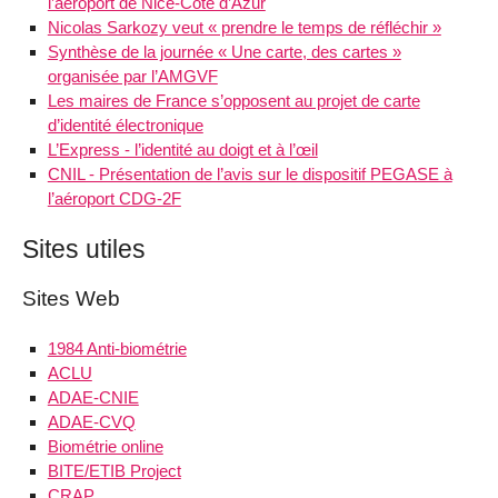
l’aéroport de Nice-Côte d’Azur
Nicolas Sarkozy veut « prendre le temps de réfléchir »
Synthèse de la journée « Une carte, des cartes »
organisée par l’AMGVF
Les maires de France s’opposent au projet de carte
d’identité électronique
L’Express - l’identité au doigt et à l’œil
CNIL - Présentation de l’avis sur le dispositif PEGASE à
l’aéroport CDG-2F
Sites utiles
Sites Web
1984 Anti-biométrie
ACLU
ADAE-CNIE
ADAE-CVQ
Biométrie online
BITE/ETIB Project
CRAP