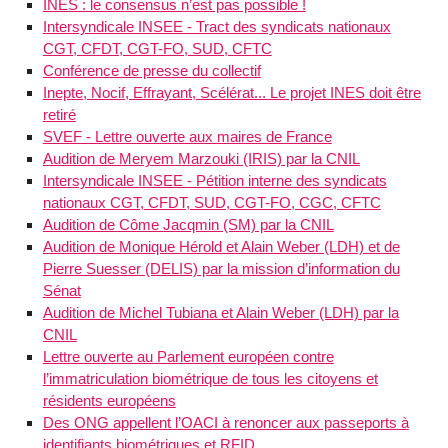
INES : le consensus n’est pas possible !
Intersyndicale INSEE - Tract des syndicats nationaux
CGT, CFDT, CGT-FO, SUD, CFTC
Conférence de presse du collectif
Inepte, Nocif, Effrayant, Scélérat... Le projet INES doit être
retiré
SVEF - Lettre ouverte aux maires de France
Audition de Meryem Marzouki (IRIS) par la CNIL
Intersyndicale INSEE - Pétition interne des syndicats
nationaux CGT, CFDT, SUD, CGT-FO, CGC, CFTC
Audition de Côme Jacqmin (SM) par la CNIL
Audition de Monique Hérold et Alain Weber (LDH) et de
Pierre Suesser (DELIS) par la mission d’information du
Sénat
Audition de Michel Tubiana et Alain Weber (LDH) par la
CNIL
Lettre ouverte au Parlement européen contre
l’immatriculation biométrique de tous les citoyens et
résidents européens
Des ONG appellent l’OACI à renoncer aux passeports à
identifiants biométriques et RFID