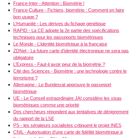
France-Inter - Attention : Biométrie !
France-Culture - Fichiers, biométrie : Comment en faire
bon usage ?
L’Humanité - Les dérives du fichage génétique
RAPID - La CE adopte la 2e partie des spécifications
techniques pour les passeports biométriques
Le Monde - L’identité biométrique à la française
ZDNet - La future carte d’identité électronique ne sera pas
obligatoire
L’Express - Faut-il avoir peur de la biométrie ?
Cité des Sciences - Biométrie : une technologie contre le
terrorisme ?
Allemagne - Le Bundesrat approuve le passeport
biométrique
UE - Le Conseil extraordinaire JAI considère les visas
biométriques comme une priorité
Des chercheurs répondent aux tentatives de dénigrement
du rapport de la LSE
PS - les sénateurs socialistes critiquent le projet INES
CNIL - Autorisation d’une carte de fidélité biométrique à