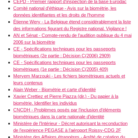
CEPD - Premier rapport d’inspection de la base Eurodac
Comité national d’éthique - Avis sur la biométrie, les
données identifiantes et les droits de l’homme
Étienne Wery - La Belgique étend considérablement la liste
des informations figurant du Registre national. Vigilance !
AN et Sénat - Compte-rendu de l’audition publique du 4 mai
2006 sur la biométrie
CE - Spécifications techniques pour les passeports
biométriques (2e partie : Décision C(2006) 2909)
CE - Spécifications techniques pour les passeports
biométriques (1e partie : Décision C(2005) 409)
Meryem Marzouki - Les fichiers biométriques actuels et
leurs contenus
Alain Weber - Biométrie et carte d’identité
Xavier Crettiez et Pierre Piazza (dir.) - Du papier à la
biométrie. Identifier les individus
CNCDH - Problèmes posés par l’inclusion d’éléments
biométriques dans la carte nationale d’identité
Ministère de l’Intérieur - Décret autorisant la reconduction
de l’expérience PEGASE à l’aéroport Roissy-CDG 2F
Ministère des Affaires étrangères - Arrêté de création du