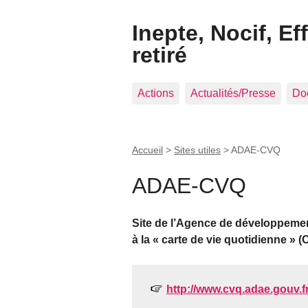
Inepte, Nocif, Ef
retiré
Actions
Actualités/Presse
Do
Accueil
>
Sites utiles
>
ADAE-CVQ
ADAE-CVQ
Site de l’Agence de développement
à la « carte de vie quotidienne » (
http://www.cvq.adae.gouv.fr