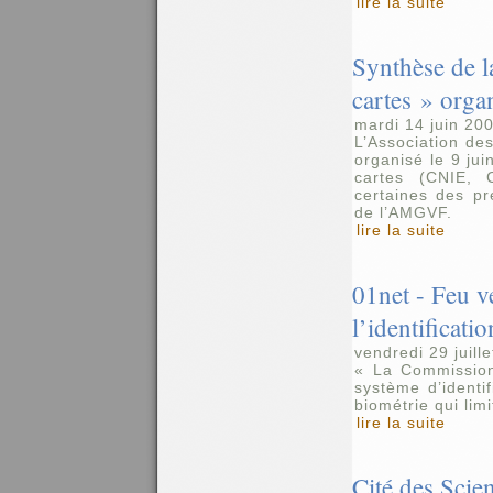
lire la suite
Synthèse de l
cartes » org
mardi 14 juin 20
L’Association de
organisé le 9 ju
cartes (CNIE, 
certaines des pr
de l’AMGVF.
lire la suite
01net - Feu v
l’identificati
vendredi 29 juill
« La Commission 
système d’identi
biométrie qui limi
lire la suite
Cité des Scie