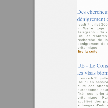
Des chercheur
dénigrement 
jeudi 7 juillet 20
« We’re toget
Telegraph » du 7
Uni et d’autre
recherche de l
dénigrement de c
britannique.
lire la suite
UE - Le Conse
les visas bio
mercredi 13 juill
Réuni en session
suite des atten
européenne pour 
fixé ses priori
britannique. Pa
accéléré des pr
échanges d’info