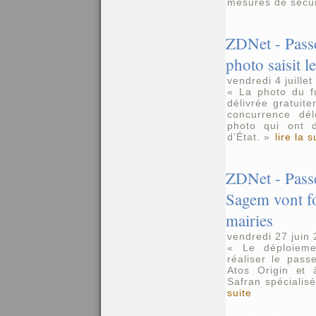
mesures de sécuri
ZDNet - Passe
photo saisit l
vendredi 4 juille
« La photo du f
délivrée gratuit
concurrence dél
photo qui ont 
d’État. »
lire la s
ZDNet - Passe
Sagem vont f
mairies
vendredi 27 juin
« Le déploieme
réaliser le pass
Atos Origin et 
Safran spécialisé
suite