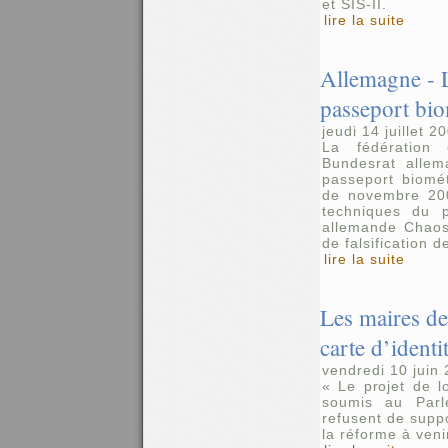
et SIS-II.
lire la suite
Allemagne - 
passeport bi
jeudi 14 juillet 2
La fédération
Bundesrat alle
passeport biomét
de novembre 2005
techniques du p
allemande Chaos
de falsification d
lire la suite
Les maires de
carte d’identi
vendredi 10 juin
« Le projet de lo
soumis au Parl
refusent de supp
la réforme à veni