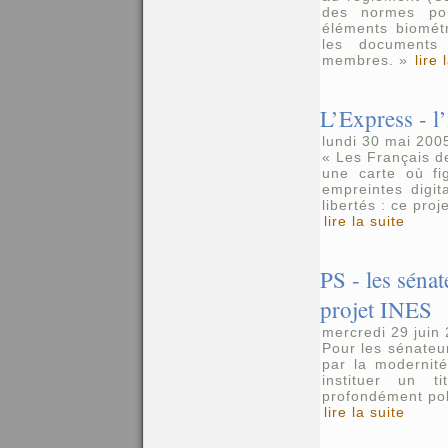
des normes pou
éléments biomét
les documents
membres. »
lire 
L’Express - l’
lundi 30 mai 200
« Les Français de
une carte où fig
empreintes digit
libertés : ce pro
lire la suite
PS - les sénat
projet INES
mercredi 29 juin
Pour les sénateurs
par la modernit
instituer un ti
profondément pol
lire la suite