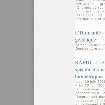
scientifique e
SECURITE, gr
(Chargée de rec
d’informatique 
(Président d
informatique et l
L’Humanité - 
génétique
samedi 26 août 
Dossier paru dan
RAPID - La CE
spécification
biométriques
jeudi 29 juin 200
« Le 28 juin 20
la deuxième pa
nécessaires à l’i
(empreintes) da
de voyage déliv
au règlement (C