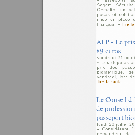
« Passeports : su
Sagem Sécurité
Gemalto, un ac
puces et solutio
mise en place d
français. »
lire l
AFP - Le prix
89 euros
vendredi 24 octo
« Les députés o
prix des pass
biométrique, d
vendredi, lors d
lire la suite
Le Conseil d’É
de profession
passeport bi
lundi 28 juillet 2
« Considérant [.
demandeur de p