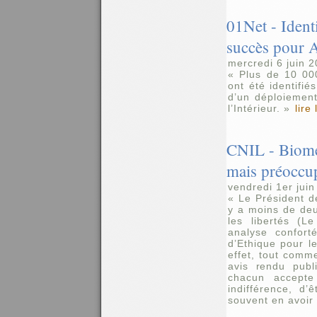
01Net - Ident
succès pour A
mercredi 6 juin 
« Plus de 10 00
ont été identifi
d’un déploiement
l’Intérieur. »
lire 
CNIL - Biomét
mais préoccu
vendredi 1er jui
« Le Président de
y a moins de deu
les libertés (L
analyse confort
d’Ethique pour l
effet, tout comm
avis rendu publ
chacun accepte
indifférence, d’
souvent en avoir