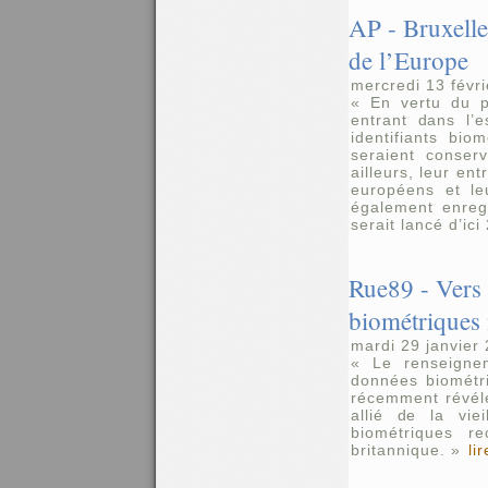
AP - Bruxelles
de l’Europe
mercredi 13 févr
« En vertu du pr
entrant dans l’
identifiants bi
seraient conse
ailleurs, leur en
européens et le
également enregi
serait lancé d’ic
Rue89 - Vers
biométriques
mardi 29 janvier
« Le renseignem
données biométr
récemment révélé
allié de la vie
biométriques r
britannique. »
li