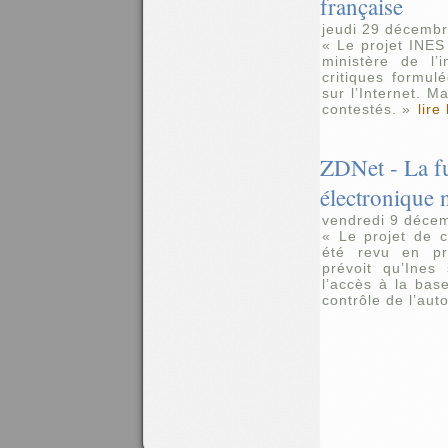
française
jeudi 29 décemb
« Le projet INES
ministère de l’
critiques formu
sur l’Internet. M
contestés. »
lire
ZDNet - La fu
électronique n
vendredi 9 déce
« Le projet de c
été revu en pro
prévoit qu’Ines
l’accès à la bas
contrôle de l’auto