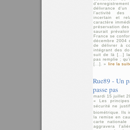
d’enregistremen
délivrance d’un 
l’activité des
incertain et re
caractère immédiat
préservation des 
saurait prévalo
France se confo
décembre 2004 q
de délivrer à c
intégrant des do
suit de là [...] 
pas remplie ; qu’i
[...]. »
lire la suit
Rue89 - Un p
passe pas
mardi 15 juillet 
« Les principe
sécurité ne just
biométrique. Ils 
la remise en cau
carte nationale 
aggravera l’al