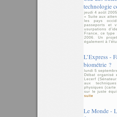
technologie c
jeudi 4 août 200
« Suite aux atte
les pays occid
passeports et v
usurpations d’ide
France, ce type 
2006. Un projet
également à l’ét
L’Express - Fa
biométrie ?
lundi 5 septembr
Débat organisé 
Lecerf (Sénateu
aux techniques
physiques (carte 
sur le juste équi
suite
Le Monde - L’