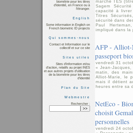
marché TES (titr
biométrie pour les titres
d'identité, en France ou à
Sagem Sécurité 
l'étranger.
capacité à livre
Titres Sécurisé
English
sécurité dans des 
Paul Herteman,
Some information in English on
French biometric ID projects
impliqué dans la
Qui sommes-nous
Contact et Information sur le
AFP - Alliot-
collectif et sur ce site
passeport bio
Sites utiles
vendredi 31 octo
Sites d'information et/ou
« Jean-Jacques,
d'action, relatifs au projet INES
et aux autres projets d'utilisation
matin, des mains
de la biométrie pour les titres
Alliot-Marie, le
d'identité
mais il détient 
heures entre sa 
Plan du Site
Webmestre
NetEco - Biom
Rechercher :
choisit Gemal
personnelles
vendredi 24 octo