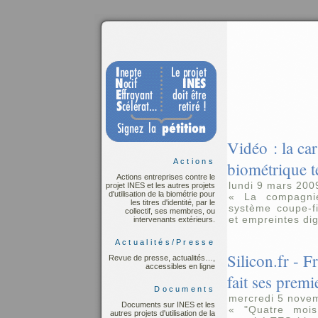
Vidéo : la c
Actions
biométrique t
Actions entreprises contre le
lundi 9 mars 200
projet INES et les autres projets
d'utilisation de la biométrie pour
« La compagni
les titres d'identité, par le
système coupe-fi
collectif, ses membres, ou
et empreintes di
intervenants extérieurs.
Actualités/Presse
Silicon.fr - F
Revue de presse, actualités…,
accessibles en ligne
fait ses premi
Documents
mercredi 5 nove
Documents sur INES et les
« "Quatre mois
autres projets d'utilisation de la