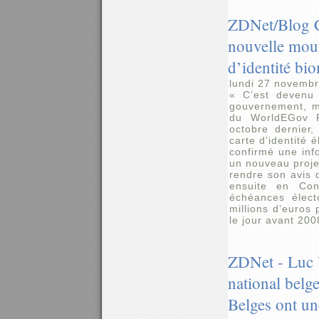
ZDNet/Blog C
nouvelle mout
d’identité bio
lundi 27 novemb
« C’est devenu 
gouvernement, m
du WorldEGov F
octobre dernier,
carte d’identité é
confirmé une inf
un nouveau projet
rendre son avis d
ensuite en Con
échéances élect
millions d’euros
le jour avant 20
ZDNet - Luc 
national belge
Belges ont une